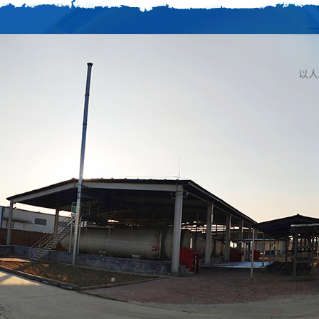
網站（zhàn）首頁
關於小优视
以人
聚氨酯（zhǐ）係列塗料
丙烯酸