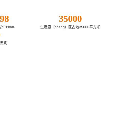
98
35000
1998年
生產廠（chǎng）區占地35000平方米
0
承品質