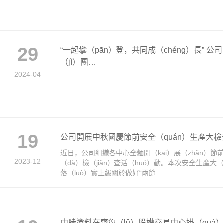
29
“一起攀（pān）登，共同成（chéng）長” 公
（jì）團…
2024-04
19
公司開展中秋國慶節前安全（quán）生產大
近日，公司組織各中心全麵開（kāi）展（zhǎn）節
2023-12
（dà）檢（jiǎn）查活（huó）動。本次安全生產大
落（luò）實上級關於做好“兩節…
中勝塗料在齊魯（lǔ）股權交易中心掛（guà