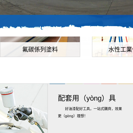
本產品廣泛用（yòng）於車輛，橋
本產品廣泛用
梁、機械設備及（jí）化工環境儀器等
儀表（biǎo）及
高要求表麵的裝飾（shì）保護
機械（xiè）,工程
（hù），還可作防（fáng）腐蝕保護塗
護。
層。
氟碳係列塗料
水性工業
本產品廣泛用於橋梁、油輪、動
產品廣泛適（s
車、飛機、船舶、路標廣告牌、高速
（bèi）、交通工具
（sù）公路護欄、大型（xíng）鋼結構
金屬底材的塗飾，
的裝飾及保護。
表麵的保護（hù）塗
配套用（yòng）具
好油漆配好工具，一站式購齊，效果
更（gèng）理想！