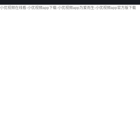
小优视频在线看-小优视频app下载-小优视频app为爱而生-小优视频app官方版下载