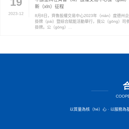
19
新（xīn）征程
2023-12
8月8日，齊魯股權交易中心2023年（nián）度德州
掛牌（pái）暨綜合賦能活動舉行，我公（gōng）司參
掛牌。公（gōng）…
19
山（shān）東中勝塗料有限公司 清潔生
COOPE
2022年3月，山（shān）東省生態環境廳發
2023-12
於下達2022年度山東省（shěng）實施強製性
以質量為核（hé）心 · 以服務為基